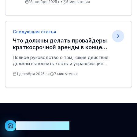
18 ноября 2025 г.
•
5
мин чтения
даже в самые тихие месяцы года.
Следующая статья
Что должны делать провайдеры
краткосрочной аренды в конце
года
Полное руководство о том, какие действия
должны выполнить хосты и управляющие
компании в конце года, чтобы улучшить
1 декабря 2025 г.
•
7
мин чтения
процессы, увеличить доход и повысить
качество гостевого опыта.
MIRO Rooms Rentals