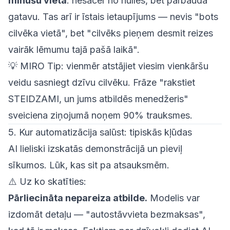
minūšu vietā
: nesacer no nulles, bet pārbauda
gatavu. Tas arī ir īstais ietaupījums — nevis "bots
cilvēka vietā", bet "cilvēks pieņem desmit reizes
vairāk lēmumu tajā pašā laikā".
💡
MIRO Tip:
vienmēr atstājiet viesim vienkāršu
veidu sasniegt dzīvu cilvēku. Frāze "rakstiet
STEIDZAMI, un jums atbildēs menedžeris"
sveiciena ziņojumā noņem 90% trauksmes.
5. Kur automatizācija salūst: tipiskās kļūdas
AI lieliski izskatās demonstrācijā un pieviļ
sīkumos. Lūk, kas sit pa atsauksmēm.
⚠️ Uz ko skatīties:
Pārliecināta nepareiza atbilde.
Modelis var
izdomāt detaļu — "autostāvvieta bezmaksas",