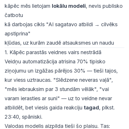
kāpēc mēs lietojam
lokālu modeli
, nevis publisko
čatbotu
kā darbojas cikls "AI sagatavo atbildi → cilvēks
apstiprina"
kļūdas, uz kurām zaudē atsauksmes un naudu
1. Kāpēc parastās veidnes vairs nestrādā
Veidņu automatizācija atrisina 70% tipisko
ziņojumu un izgāžas pārējos 30% — tieši tajos,
kur viess uztraucas. "Slēdzene neveras vaļā",
"mēs iebrauksim par 3 stundām vēlāk", "vai
varam ierasties ar suni" — uz to veidne nevar
atbildēt, bet viesis gaida reakciju
tagad
, plkst.
23:40, spāniski.
Valodas modelis aizpilda tieši šo plaisu. Tas: