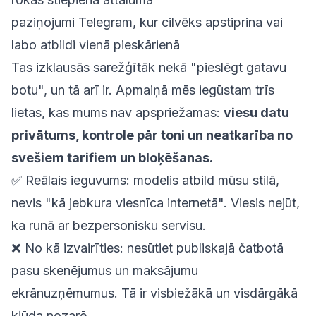
paziņojumi Telegram, kur cilvēks apstiprina vai
labo atbildi vienā pieskārienā
Tas izklausās sarežģītāk nekā "pieslēgt gatavu
botu", un tā arī ir. Apmaiņā mēs iegūstam trīs
lietas, kas mums nav apspriežamas:
viesu datu
privātums, kontrole pār toni un neatkarība no
svešiem tarifiem un bloķēšanas.
✅
Reālais ieguvums:
modelis atbild mūsu stilā,
nevis "kā jebkura viesnīca internetā". Viesis nejūt,
ka runā ar bezpersonisku servisu.
❌
No kā izvairīties:
nesūtiet publiskajā čatbotā
pasu skenējumus un maksājumu
ekrānuzņēmumus. Tā ir visbiežākā un visdārgākā
kļūda nozarē.