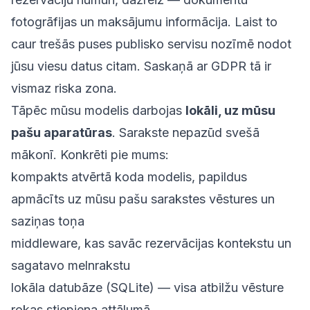
fotogrāfijas un maksājumu informācija. Laist to
caur trešās puses publisko servisu nozīmē nodot
jūsu viesu datus citam. Saskaņā ar GDPR tā ir
vismaz riska zona.
Tāpēc mūsu modelis darbojas
lokāli, uz mūsu
pašu aparatūras
. Sarakste nepazūd svešā
mākonī. Konkrēti pie mums:
kompakts atvērtā koda modelis, papildus
apmācīts uz mūsu pašu sarakstes vēstures un
saziņas toņa
middleware, kas savāc rezervācijas kontekstu un
sagatavo melnrakstu
lokāla datubāze (SQLite) — visa atbilžu vēsture
rokas stiepiena attālumā