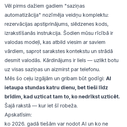
Vēl pirms dažiem gadiem "saziņas
automatizācija" nozīmēja veidņu komplektu:
rezervācijas apstiprinājums, slēdzenes kods,
izrakstīšanās instrukcija. Šodien mūsu rīcībā ir
valodas modeļi, kas atbild viesim ar saviem
vārdiem, saprot sarakstes kontekstu un strādā
desmit valodās. Kārdinājums ir liels — uzlikt botu
uz visas saziņas un aizmirst par telefonu.
Mēs šo ceļu izgājām un gribam būt godīgi:
AI
ietaupa stundas katru dienu, bet tieši līdz
brīdim, kad uzticat tam to, ko nedrīkst uzticēt.
Šajā rakstā — kur iet šī robeža.
Apskatīsim:
ko 2026. gadā tiešām var nodot AI un ko ne