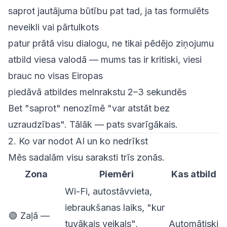
saprot jautājuma būtību pat tad, ja tas formulēts
neveikli vai pārtulkots
patur prātā visu dialogu, ne tikai pēdējo ziņojumu
atbild viesa valodā — mums tas ir kritiski, viesi
brauc no visas Eiropas
piedāvā atbildes melnrakstu 2–3 sekundēs
Bet "saprot" nenozīmē "var atstāt bez
uzraudzības". Tālāk — pats svarīgākais.
2. Ko var nodot AI un ko nedrīkst
Mēs sadalām visu saraksti trīs zonās.
Zona
Piemēri
Kas atbild
Wi-Fi, autostāvvieta,
iebraukšanas laiks, "kur
🟢 Zaļā —
tuvākais veikals",
Automātiski