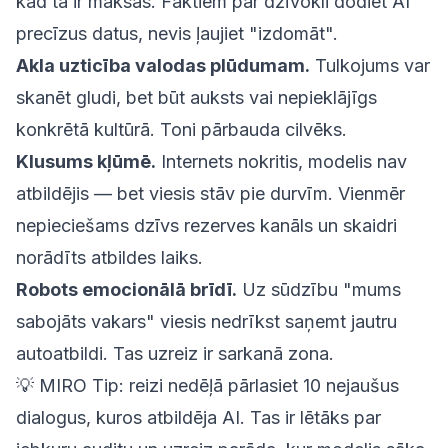
kad tā ir maksas. Faktiem par dzīvokli dodiet AI
precīzus datus, nevis ļaujiet "izdomāt".
Akla uzticība valodas plūdumam.
Tulkojums var
skanēt gludi, bet būt auksts vai nepieklājīgs
konkrētā kultūrā. Toni pārbauda cilvēks.
Klusums kļūmē.
Internets nokritis, modelis nav
atbildējis — bet viesis stāv pie durvīm. Vienmēr
nepieciešams dzīvs rezerves kanāls un skaidri
norādīts atbildes laiks.
Robots emocionālā brīdī.
Uz sūdzību "mums
sabojāts vakars" viesis nedrīkst saņemt jautru
autoatbildi. Tas uzreiz ir sarkanā zona.
💡
MIRO Tip:
reizi nedēļā pārlasiet 10 nejaušus
dialogus, kuros atbildēja AI. Tas ir lētāks par