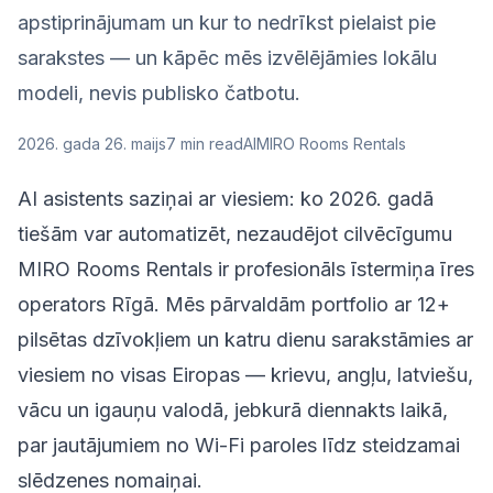
apstiprinājumam un kur to nedrīkst pielaist pie
sarakstes — un kāpēc mēs izvēlējāmies lokālu
modeli, nevis publisko čatbotu.
2026. gada 26. maijs
7
min read
AI
MIRO Rooms Rentals
AI asistents saziņai ar viesiem: ko 2026. gadā
tiešām var automatizēt, nezaudējot cilvēcīgumu
MIRO Rooms Rentals ir profesionāls īstermiņa īres
operators Rīgā. Mēs pārvaldām portfolio ar 12+
pilsētas dzīvokļiem un katru dienu sarakstāmies ar
viesiem no visas Eiropas — krievu, angļu, latviešu,
vācu un igauņu valodā, jebkurā diennakts laikā,
par jautājumiem no Wi-Fi paroles līdz steidzamai
slēdzenes nomaiņai.