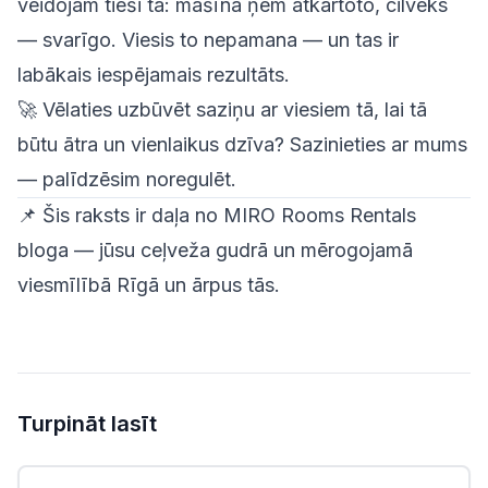
veidojam tieši tā: mašīna ņem atkārtoto, cilvēks
— svarīgo. Viesis to nepamana — un tas ir
labākais iespējamais rezultāts.
🚀 Vēlaties uzbūvēt saziņu ar viesiem tā, lai tā
būtu ātra un vienlaikus dzīva?
Sazinieties ar mums
— palīdzēsim noregulēt.
📌
Šis raksts ir daļa no MIRO Rooms Rentals
bloga — jūsu ceļveža gudrā un mērogojamā
viesmīlībā Rīgā un ārpus tās.
Turpināt lasīt