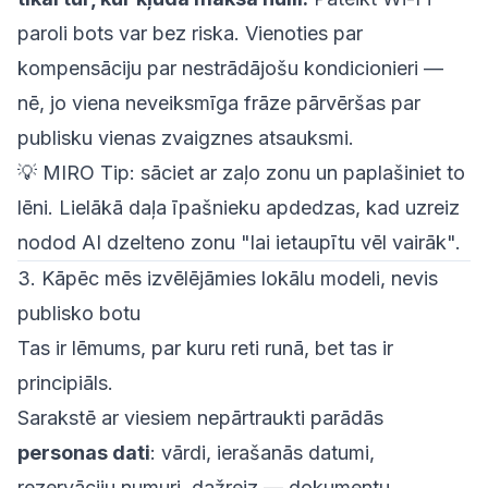
paroli bots var bez riska. Vienoties par
kompensāciju par nestrādājošu kondicionieri —
nē, jo viena neveiksmīga frāze pārvēršas par
publisku vienas zvaigznes atsauksmi.
💡
MIRO Tip:
sāciet ar zaļo zonu un paplašiniet to
lēni. Lielākā daļa īpašnieku apdedzas, kad uzreiz
nodod AI dzelteno zonu "lai ietaupītu vēl vairāk".
3. Kāpēc mēs izvēlējāmies lokālu modeli, nevis
publisko botu
Tas ir lēmums, par kuru reti runā, bet tas ir
principiāls.
Sarakstē ar viesiem nepārtraukti parādās
personas dati
: vārdi, ierašanās datumi,
rezervāciju numuri, dažreiz — dokumentu