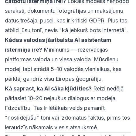
čatbotu īstermiņa īrei?
Lokāls modelis nenodod
saraksti, dokumentu fotogrāfijas un maksājumu
datus trešajai pusei, kas ir kritiski GDPR. Plus tas
atbild jūsu tonī, nevis "kā jebkurš bots internetā".
Kādas valodas jāatbalsta AI asistentam
īstermiņa īrē?
Minimums — rezervācijas
platformas valoda un viesa valoda. Mūsdienu
modeļi labi strādā 5–10 valodās vienlaikus, kas
pārklāj gandrīz visu Eiropas ģeogrāfiju.
Kā saprast, ka AI sāka kļūdīties?
Reizi nedēļā
pārlasiet 10–20 nejaušus dialogus ar modeļa
līdzdalību. Tas ir lētākais veids pamanīt
"noslīdējušu" toni vai izdomātus faktus, pirms tos
ieraudzīs nākamais viesis atsauksmē.