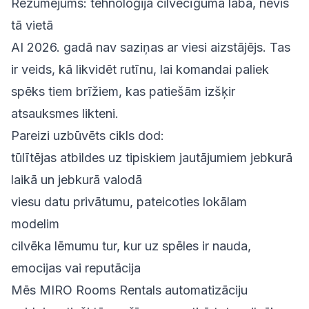
Rezumējums: tehnoloģija cilvēcīguma labā, nevis
tā vietā
AI 2026. gadā nav saziņas ar viesi aizstājējs. Tas
ir veids, kā likvidēt rutīnu, lai komandai paliek
spēks tiem brīžiem, kas patiešām izšķir
atsauksmes likteni.
Pareizi uzbūvēts cikls dod:
tūlītējas atbildes uz tipiskiem jautājumiem jebkurā
laikā un jebkurā valodā
viesu datu privātumu, pateicoties lokālam
modelim
cilvēka lēmumu tur, kur uz spēles ir nauda,
emocijas vai reputācija
Mēs MIRO Rooms Rentals automatizāciju