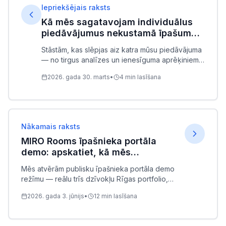
Iepriekšējais raksts
Kā mēs sagatavojam individuālus
piedāvājumus nekustamā īpašuma
īpašniekiem
Stāstām, kas slēpjas aiz katra mūsu piedāvājuma
— no tirgus analīzes un ienesīguma aprēķiniem
līdz vizuālai prezentācijai ar grafikiem un
2026. gada 30. marts
•
4
min lasīšana
prognozēm.
Nākamais raksts
MIRO Rooms īpašnieka portāla
demo: apskatiet, kā mēs
atskaitāmies, pirms uzticat mums
Mēs atvērām publisku īpašnieka portāla demo
dzīvokli
režīmu — reālu trīs dzīvokļu Rīgas portfolio,
piekļuve ar ielūguma saiti uz e-pastu. Stāstām,
2026. gada 3. jūnijs
•
12
min lasīšana
kāpēc izveidojām tik caurspīdīgu atskaiti, kas
nozarē trūkst un ko īpašnieks tieši redz sava
kabineta iekšienē: no katras rezervācijas un