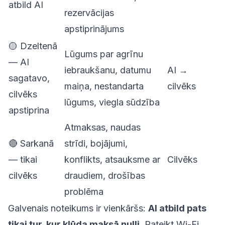
atbild AI
rezervācijas
apstiprinājums
🟡 Dzeltenā
Lūgums par agrīnu
— AI
iebraukšanu, datumu
AI →
sagatavo,
maiņa, nestandarta
cilvēks
cilvēks
lūgums, viegla sūdzība
apstiprina
Atmaksas, naudas
🔴 Sarkanā
strīdi, bojājumi,
— tikai
konflikts, atsauksme ar
Cilvēks
cilvēks
draudiem, drošības
problēma
Galvenais noteikums ir vienkāršs:
AI atbild pats
tikai tur, kur kļūda maksā nulli.
Pateikt Wi-Fi