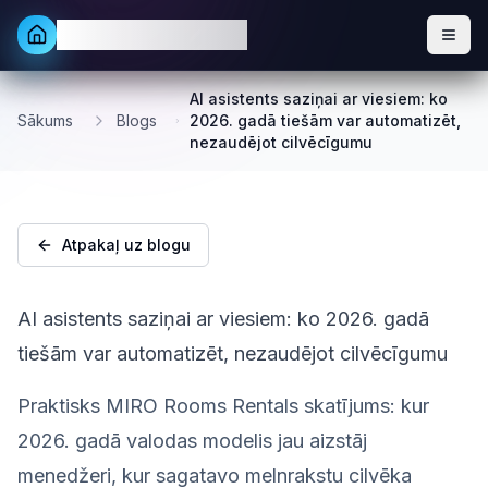
MIRO Rooms Rentals
AI asistents saziņai ar viesiem: ko
Sākums
Blogs
2026. gadā tiešām var automatizēt,
nezaudējot cilvēcīgumu
Atpakaļ uz blogu
AI asistents saziņai ar viesiem: ko 2026. gadā
tiešām var automatizēt, nezaudējot cilvēcīgumu
Praktisks MIRO Rooms Rentals skatījums: kur
2026. gadā valodas modelis jau aizstāj
menedžeri, kur sagatavo melnrakstu cilvēka