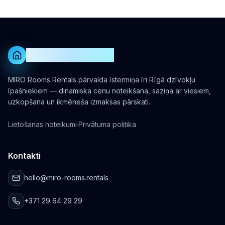
kanāla komisijas līdz pilnam izmaiņu žurnālam.
MIRO Rooms Rentals
MIRO Rooms Rentals pārvalda īstermiņa īri Rīgā dzīvokļu
īpašniekiem — dinamiska cenu noteikšana, saziņa ar viesiem,
uzkopšana un ikmēneša izmaksas pārskati.
Lietošanas noteikumi
·
Privātuma politika
Kontakti
hello@miro-rooms.rentals
+371 29 64 29 29