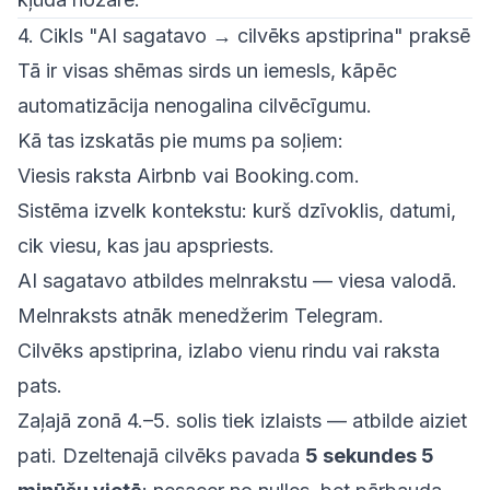
4. Cikls "AI sagatavo → cilvēks apstiprina" praksē
Tā ir visas shēmas sirds un iemesls, kāpēc
automatizācija nenogalina cilvēcīgumu.
Kā tas izskatās pie mums pa soļiem:
Viesis raksta Airbnb vai Booking.com.
Sistēma izvelk kontekstu: kurš dzīvoklis, datumi,
cik viesu, kas jau apspriests.
AI sagatavo atbildes melnrakstu — viesa valodā.
Melnraksts atnāk menedžerim Telegram.
Cilvēks apstiprina, izlabo vienu rindu vai raksta
pats.
Zaļajā zonā 4.–5. solis tiek izlaists — atbilde aiziet
pati. Dzeltenajā cilvēks pavada
5 sekundes 5