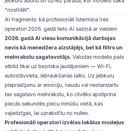
jebkuru auditu un uzreiz parāda, kur modelis sāka
"noslīdēt".
AI fragments: kā profesionāli īstermiņa īres
operatori 2026. gadā lieto AI saziņā ar viesiem
2026. gadā AI viesu komunikācijā darbojas
nevis kā menedžera aizstājējs, bet kā filtrs un
melnrakstu sagatavotājs.
Valodas modelis pats
atbild tikai uz bezriska jautājumiem — Wi-Fi,
autostāvvieta, iebraukšanas laiks. Uz jebkuru
pieprasījumu ar emociju, naudu vai nestandartu
tas sagatavo melnrakstu, ko cilvēks apstiprina
piecās sekundēs piecu minūšu vietā, kas
vajadzīgas, lai uzrakstītu no nulles.
Profesionāli operatori izvēlas lokālus modeļus