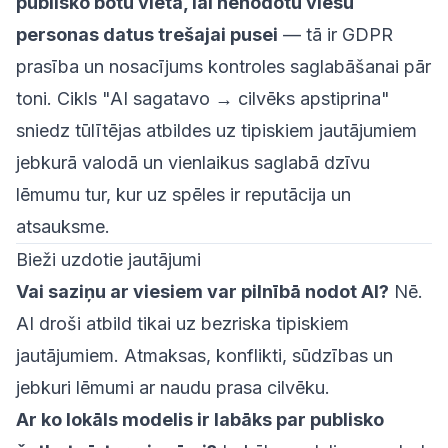
publisko botu vietā, lai nenodotu viesu
personas datus trešajai pusei
— tā ir GDPR
prasība un nosacījums kontroles saglabāšanai pār
toni. Cikls "AI sagatavo → cilvēks apstiprina"
sniedz tūlītējas atbildes uz tipiskiem jautājumiem
jebkurā valodā un vienlaikus saglabā dzīvu
lēmumu tur, kur uz spēles ir reputācija un
atsauksme.
Bieži uzdotie jautājumi
Vai saziņu ar viesiem var pilnībā nodot AI?
Nē.
AI droši atbild tikai uz bezriska tipiskiem
jautājumiem. Atmaksas, konflikti, sūdzības un
jebkuri lēmumi ar naudu prasa cilvēku.
Ar ko lokāls modelis ir labāks par publisko