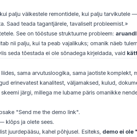
kui palju väikestele remontidele, kui palju tarvikutele —
a. Saad teada tagantjärele, tavaliselt probleemist.»
tetele. See on tööstuse struktuurne probleem:
aruandl
tab nii palju, kui ta peab vajalikuks; omanik näeb tulem
viis seda tõestada ei ole sõnadega kirjeldada, vaid
kät
a liides, sama arvutusloogika, sama jaotiste komplekt
ngud erinevatest kanalitest, väljamaksed, kulud, dokum
skeemi järgi, millega me lubame päris omanikke nende
õpsake "Send me the demo link".
 klõps ja olete sees.
dist juurdepääsu, kahel põhjusel. Esiteks,
demo ei ole