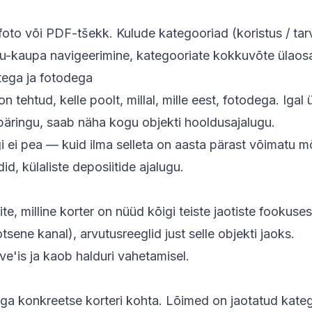
e foto või PDF-tšekk. Kulude kategooriad (koristus / t
u-kaupa navigeerimine, kategooriate kokkuvõte ülaosas,
tega ja fotodega
 tehtud, kelle poolt, millal, mille eest, fotodega. Igal
päringu, saab näha kogu objekti hooldusajalugu.
gi ei pea — kuid ilma selleta on aasta pärast võimatu m
, külaliste deposiitide ajalugu.
lite, milline korter on nüüd kõigi teiste jaotiste fooku
sene kanal), arvutusreeglid just selle objekti jaoks.
ve'is ja kaob halduri vahetamisel.
a konkreetse korteri kohta. Lõimed on jaotatud kat