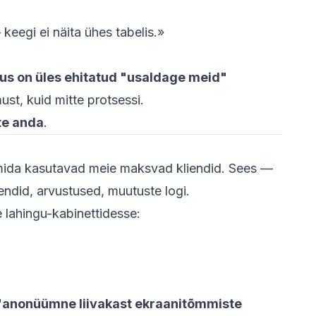
 keegi ei näita ühes tabelis.»
us on üles ehitatud "usaldage meid"
ust, kuid mitte protsessi.
te anda
.
, mida kasutavad meie maksvad kliendid. Sees —
endid, arvustused, muutuste logi.
 lahingu-kabinettidesse:
 "anonüümne liivakast ekraanitõmmiste