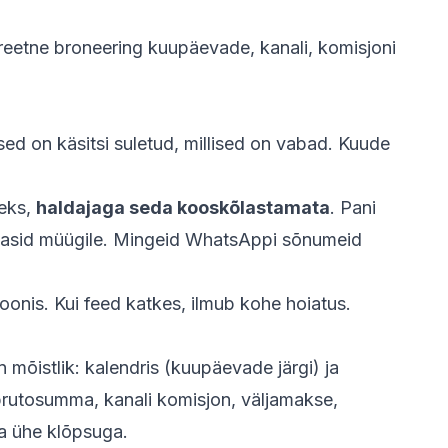
reetne broneering kuupäevade, kanali, komisjoni
ised on käsitsi suletud, millised on vabad. Kuude
seks,
haldajaga seda kooskõlastamata
. Pani
naasid müügile. Mingeid WhatsAppi sõnumeid
soonis. Kui feed katkes, ilmub kohe hoiatus.
 mõistlik: kalendris (kuupäevade järgi) ja
 brutosumma, kanali komisjon, väljamakse,
da ühe klõpsuga.