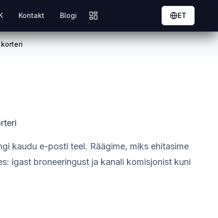
K
Kontakt
Blogi
ET
korteri
teri
ingi kaudu e-posti teel. Räägime, miks ehitasime
: igast broneeringust ja kanali komisjonist kuni