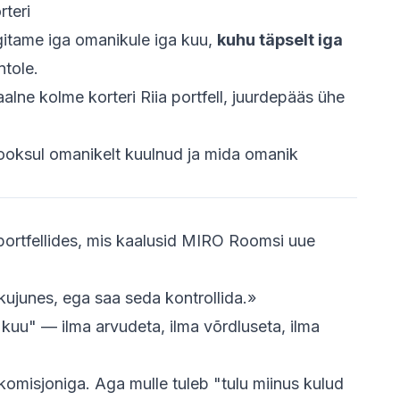
teri
lgitame iga omanikule iga kuu,
kuhu täpselt iga
ntole.
eaalne kolme korteri Riia portfell, juurdepääs ühe
jooksul omanikelt kuulnud ja mida omanik
 portfellides, mis kaalusid MIRO Roomsi uue
ujunes, ega saa seda kontrollida.»
kuu" — ilma arvudeta, ilma võrdluseta, ilma
 komisjoniga. Aga mulle tuleb "tulu miinus kulud