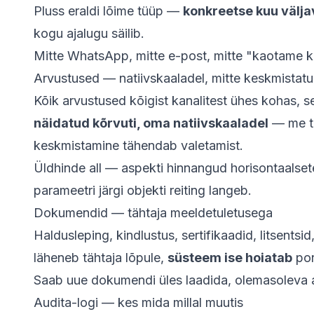
Pluss eraldi lõime tüüp —
konkreetse kuu välja
kogu ajalugu säilib.
Mitte WhatsApp, mitte e-post, mitte "kaotame kir
Arvustused — natiivskaaladel, mitte keskmistat
Kõik arvustused kõigist kanalitest ühes kohas,
näidatud kõrvuti, oma natiivskaaladel
— me ta
keskmistamine tähendab valetamist.
Üldhinde all — aspekti hinnangud horisontaalsete
parameetri järgi objekti reiting langeb.
Dokumendid — tähtaja meeldetuletusega
Haldusleping, kindlustus, sertifikaadid, litsen
läheneb tähtaja lõpule,
süsteem ise hoiatab
por
Saab uue dokumendi üles laadida, olemasoleva al
Audita-logi — kes mida millal muutis