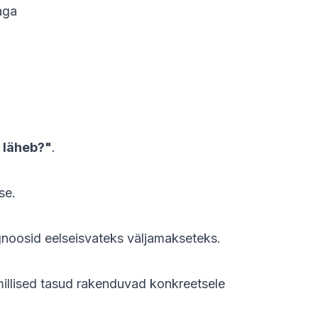
aga
 läheb?"
.
se.
gnoosid eelseisvateks väljamakseteks.
 millised tasud rakenduvad konkreetsele