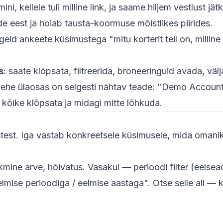
i, kellele tuli milline link, ja saame hiljem vestlust jät
de eest ja hoiab tausta-koormuse mõistlikes piirides.
geid ankeete küsimustega "mitu korterit teil on, milline 
s
: saate klõpsata, filtreerida, broneeringuid avada, väl
Lehe ülaosas on selgesti nähtav teade: "Demo Accoun
lt kõike klõpsata ja midagi mitte lõhkuda.
test. Iga vastab konkreetsele küsimusele, mida omanik
kmine arve, hõivatus. Vasakul — perioodi filter (eelse
elmise perioodiga / eelmise aastaga". Otse selle all — 