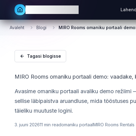
MIRO Rooms Rentals
Lahen
Avaleht
Blogi
MIRO Rooms omaniku portaali demo: 
Tagasi blogisse
MIRO Rooms omaniku portaali demo: vaadake, ku
Avasime omaniku portaali avaliku demo režiimi — 
sellise läbipaistva aruandluse, mida tööstuses p
täieliku muutuste logini.
3. juuni 2026
11
min read
omaniku portaal
MIRO Rooms Rentals