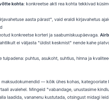
võtte kohta
: konkreetse akti rea kohta tekkivad küsim
javahetuse aasta pärast", vaid eraldi kirjavahetus ajal
ud
 seotud konkreetse korteri ja saabumiskuupäevaga.
Airb
htlikult ei väljasta "üldist keskmist" nende kahe platv
 tulpadena: puhtus, asukoht, suhtlus, hinna ja kvalitee
tsid, maksudokumendid — kõik ühes kohas, kategooriate 
taali avalehel. Mingeid "vabandage, unustasime kindl
la laadida, vananenu kustutada, otsingust midagi leida