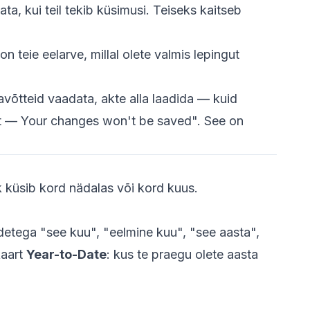
kata, kui teil tekib küsimusi. Teiseks kaitseb
on teie eelarve, millal olete valmis lepingut
javõtteid vaadata, akte alla laadida — kuid
t — Your changes won't be saved". See on
 küsib kord nädalas või kord kuus.
adetega "see kuu", "eelmine kuu", "see aasta",
kaart
Year-to-Date
: kus te praegu olete aasta