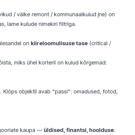
arvikud / väike remont / kommunaalkulud jne) on
 lame kulude nimekiri filtriga.
 ülesandel on
kiireloomulisuse tase
(critical /
õista, miks ühel korteril on kulud kõrgemad:
ses. Klõps objektil avab "passi": omadused, fotod,
egooriate kaupa —
üldised, finantsi, hoolduse
.