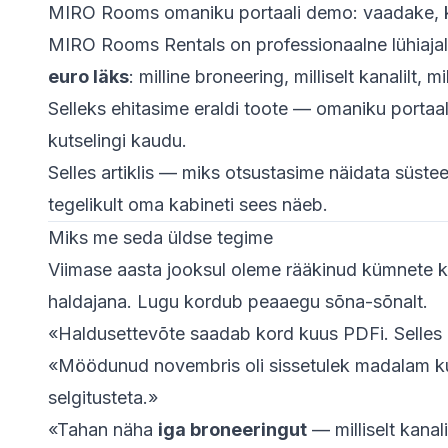
MIRO Rooms omaniku portaali demo: vaadake, ku
MIRO Rooms Rentals on professionaalne lühiajalis
euro läks
: milline broneering, milliselt kanalilt,
Selleks ehitasime eraldi toote — omaniku portaal
kutselingi kaudu.
Selles artiklis — miks otsustasime näidata süst
tegelikult oma kabineti sees näeb.
Miks me seda üldse tegime
Viimase aasta jooksul oleme rääkinud kümnete ko
haldajana. Lugu kordub peaaegu sõna-sõnalt.
«Haldusettevõte saadab kord kuus PDFi. Selles 
«Möödunud novembris oli sissetulek madalam kui 
selgitusteta.»
«Tahan näha
iga broneeringut
— milliselt kanal