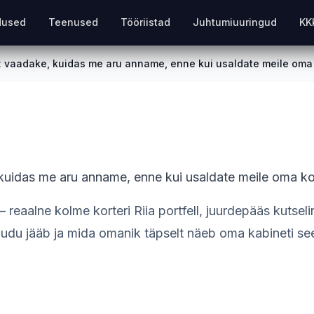
dused
Teenused
Tööriistad
Juhtumiuuringud
KK
vaadake, kuidas me aru anname, enne kui usaldate meile oma 
idas me aru anname, enne kui usaldate meile oma kor
reaalne kolme korteri Riia portfell, juurdepääs kutsel
uudu jääb ja mida omanik täpselt näeb oma kabineti sees