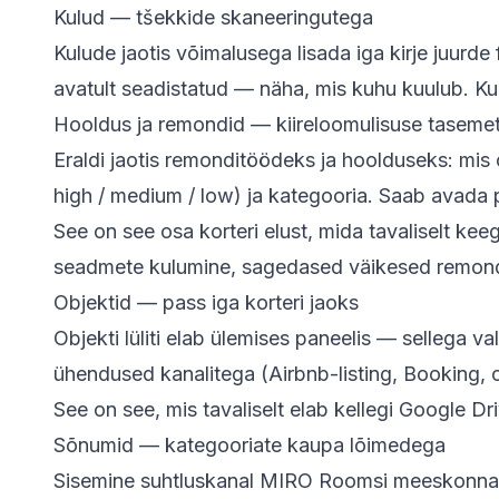
Kulud — tšekkide skaneeringutega
Kulude jaotis võimalusega lisada iga kirje juurd
avatult seadistatud — näha, mis kuhu kuulub. Ku
Hooldus ja remondid — kiireloomulisuse taseme
Eraldi jaotis remonditöödeks ja hoolduseks: mis on
high / medium / low) ja kategooria. Saab avada 
See on see osa korteri elust, mida tavaliselt kee
seadmete kulumine, sagedased väikesed remondid
Objektid — pass iga korteri jaoks
Objekti lüliti elab ülemises paneelis — sellega va
ühendused kanalitega (Airbnb-listing, Booking, ot
See on see, mis tavaliselt elab kellegi Google Dri
Sõnumid — kategooriate kaupa lõimedega
Sisemine suhtluskanal MIRO Roomsi meeskonnag