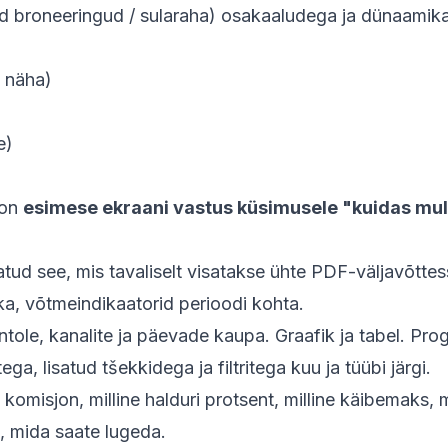
sed broneeringud / sularaha) osakaaludega ja dünaamik
e näha)
e)
 on
esimese ekraani vastus küsimusele "kuidas mul
atud see, mis tavaliselt visatakse ühte PDF-väljavõttes
ka, võtmeindikaatorid perioodi kohta.
ole, kanalite ja päevade kaupa. Graafik ja tabel. Pro
, lisatud tšekkidega ja filtritega kuu ja tüübi järgi.
 komisjon, milline halduri protsent, milline käibemaks,
d, mida saate lugeda.