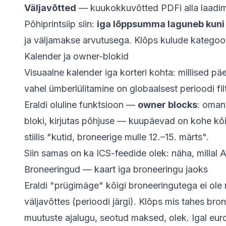
Väljavõtted
— kuukokkuvõtted PDFi alla laadimi
Põhiprintsiip siin:
iga lõppsumma laguneb kuni 
ja väljamakse arvutusega. Klõps kulude kategoor
Kalender ja owner-blokid
Visuaalne kalender iga korteri kohta: millised päe
vahel ümberlülitamine on globaalsest perioodi fil
Eraldi oluline funktsioon —
owner blocks
: oman
bloki, kirjutas põhjuse — kuupäevad on kohe k
stiilis "kutid, broneerige mulle 12.–15. märts".
Siin samas on ka ICS-feedide olek: näha, millal A
Broneeringud — kaart iga broneeringu jaoks
Eraldi "prügimäge" kõigi broneeringutega ei ole 
väljavõttes (perioodi järgi). Klõps mis tahes br
muutuste ajalugu, seotud maksed, olek. Igal euro