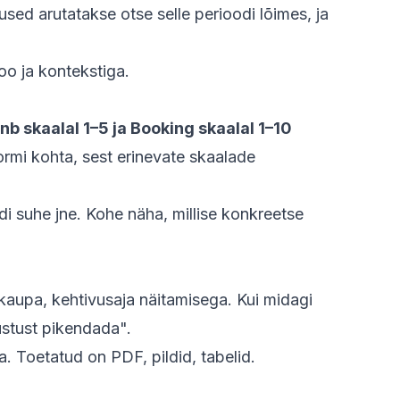
used arutatakse otse selle perioodi lõimes, ja
oo ja kontekstiga.
nb skaalal 1–5 ja Booking skaalal 1–10
ormi kohta, sest erinevate skaalade
di suhe jne. Kohe näha, millise konkreetse
kaupa, kehtivusaja näitamisega. Kui midagi
ustust pikendada".
. Toetatud on PDF, pildid, tabelid.