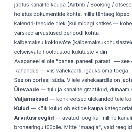
jaotus kanalite kaupa (Airbnb / Booking / otse
hoiatus dokumentide kohta, mille tähtaeg lõpeb
kalendri-feedide olek (kui midagi katkes — koh
värsked arvustused perioodi kohta
käibemaksu kokkuvõte (käibemaksukohuslastel
eelseisvate hooldustöö kulutuste vidin
Avapaneel ei ole "paneel paneeli pärast" — see
Rahandus — viis vahekaarti, igaüks oma tõega
See on portaali süda. Viiele vahekaardile on jaot
Ülevaade
— tulu ja kanalite graafikud, dünaami
Väljamaksed
— konkreetsed ülekanded teie kont
Kulud
— kõik kulud objektide kaupa kategooriatega
Arvutusreeglid
— avatud loogika: milline kanali
broneeringu tüübile. Mitte "maagia", vaid reegli