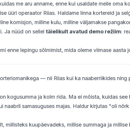
idas me aru anname, enne kui usaldate meile oma kor
e üüri operaator Riias. Haldame linna kortereid ja se
 milline komisjon, milline kulu, milline väljamakse pangako
i. Ja nüüd on sellel
täielikult avatud demo režiim
: r
eemi enne lepingu sõlmimist, mida oleme viimase aasta 
rteriomanikega — nii Riias kui ka naaberriikides ning
on kogusumma ja kolm rida. Ma ei mõista, kuidas see k
naabril samasuguses majas. Haldur kirjutas "oli nõrk 
ilt, millisteks kuupäevadeks, millise summaga ja millise