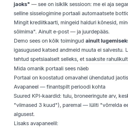
jaoks"
— see on isiklik sessioon: me ei aja segamin
selline sisselogimine portaali automaatsete botti
Mingit krediitkaarti, mingeid halduri kõnesid, min
sõlmima". Ainult e-post — ja juurdepääs.
Demo sees on kõik toimingud
ainult lugemisek
igasugused katsed andmeid muuta ei salvestu. 
tehtud spetsiaalselt selleks, et saaksite rahuliku
Mida omanik portaali sees näeb
Portaal on koostatud omavahel ühendatud jaotis
Avapaneel — finantspilt perioodi kohta
Suured KPI-kaardid: tulu, broneeringute arv, kes
"viimased 3 kuud"), paremal — lüliti "võrrelda e
algusest.
Lisaks avapaneelil: