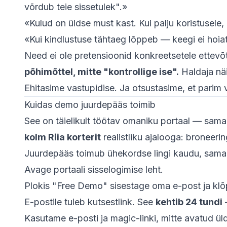
võrdub teie sissetulek".»
«Kulud on üldse must kast. Kui palju koristusele, 
«Kui kindlustuse tähtaeg lõppeb — keegi ei hoiat
Need ei ole pretensioonid konkreetsetele ettevõ
põhimõttel, mitte "kontrollige ise".
Haldaja näi
Ehitasime vastupidise. Ja otsustasime, et parim 
Kuidas demo juurdepääs toimib
See on täielikult töötav omaniku portaal — sam
kolm Riia korterit
realistliku ajalooga: broneeri
Juurdepääs toimub ühekordse lingi kaudu, sama 
Avage
portaali sisselogimise leht
.
Plokis "Free Demo" sisestage oma e-post ja kl
E-postile tuleb kutsestlink. See
kehtib 24 tundi
—
Kasutame e-posti ja magic-linki, mitte avatud ül