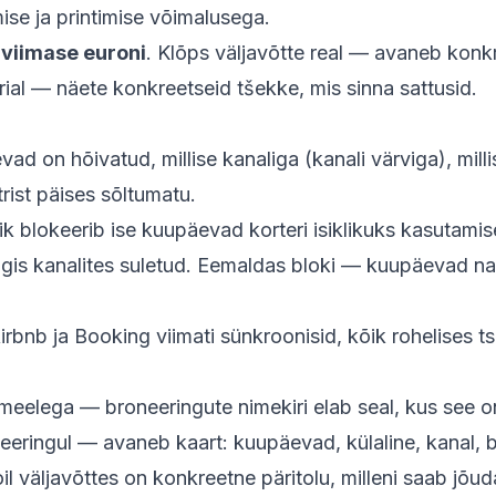
se ja printimise võimalusega.
viimase euroni
. Klõps väljavõtte real — avaneb konk
ial — näete konkreetseid tšekke, mis sinna sattusid.
vad on hõivatud, millise kanaliga (kanali värviga), mill
trist päises sõltumatu.
ik blokeerib ise kuupäevad korteri isiklikuks kasutami
õigis kanalites suletud. Eemaldas bloki — kuupäevad 
irbnb ja Booking viimati sünkroonisid, kõik rohelises t
meelega — broneeringute nimekiri elab seal, kus see on
oneeringul — avaneb kaart: kuupäevad, külaline, kanal,
il väljavõttes on konkreetne päritolu, milleni saab jõu